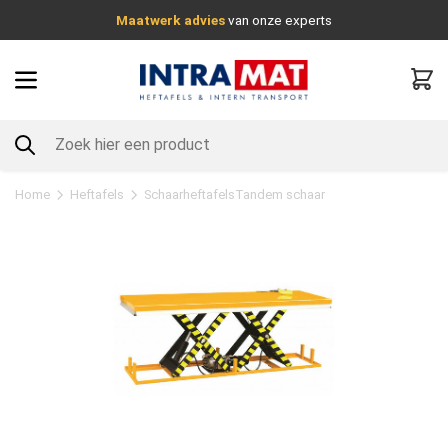
Maatwerk advies
van onze experts
Home
Heftafels
Schaarheftafels
Tandem schaar