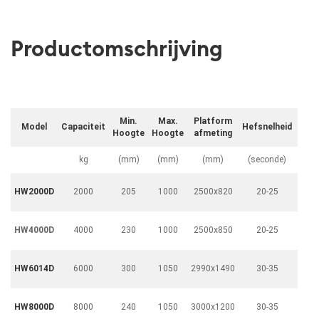
Productomschrijving
Min.
Max.
Platform
Model
Capaciteit
Hefsnelheid
M
Hoogte
Hoogte
afmeting
kg
(mm)
(mm)
(mm)
(seconde)
400V
HW2000D
2000
205
1000
2500x820
20-25
1
400V
HW4000D
4000
230
1000
2500x850
20-25
1
400V
HW6014D
6000
300
1050
2990x1490
30-35
2
400V
HW8000D
8000
240
1050
3000x1200
30-35
2